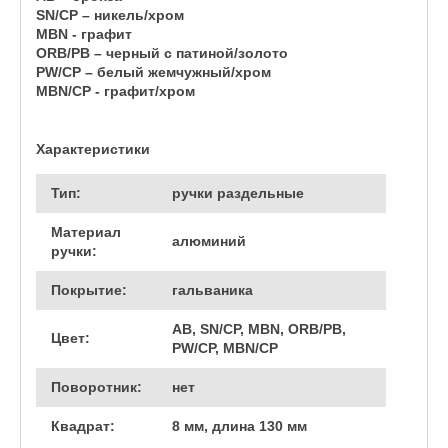
SN/CP – никель/хром
MBN - графит
ORB/PB – черный с патиной/золото
PW/CP – белый жемчужный/хром
MBN/CP - графит/хром
Характеристики
Тип:
ручки раздельные
Материал
алюминий
ручки:
Покрытие:
гальваника
AB, SN/CP, MBN, ORB/PB,
Цвет:
PW/CP, MBN/CP
Поворотник:
нет
Квадрат:
8 мм, длина 130 мм