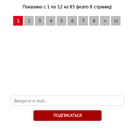
Показано с 1 по 12 из 85 (всего 8 страниц)
1
2
3
4
5
6
7
8
>
>|
ХОТИТЕ БЫТЬ В КУРСЕ
НОВОСТЕЙ?
Подпишитесь на рассылку и получите каталог
бесплатно!
ПОДПИСАТЬСЯ