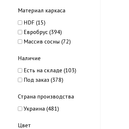
Tivoli (6)
Со стеклом латте (3)
Материал каркаса
Torino (5)
Глухая (без стекла) (143)
HDF (15)
Valentino (5)
Со стеклом сатин (256)
Евробрус (394)
Valentino Deluxe (5)
Полное остекление (2)
Массив сосны (72)
Venecia Deluxe (5)
Versal (12)
Наличие
Vincenza (2)
Есть на складе (103)
Wood Plato (1)
Под заказ (378)
Woodmix (4)
idoors (1)
Страна производства
Украина (481)
Цвет