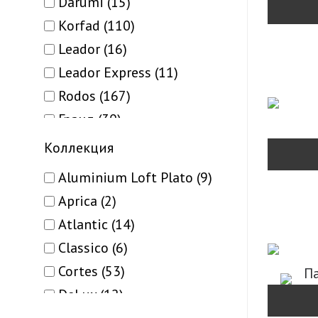
Darumi (15)
Korfad (110)
Leador (16)
Leador Express (11)
Rodos (167)
Гранд (30)
Папа Карло (132)
Коллекция
Aluminium Loft Plato (9)
Aprica (2)
Atlantic (14)
Classico (6)
Cortes (53)
Па
DeLux (12)