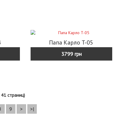
4
Папа Карло T-05
3799 грн
 41 страниц)
8
9
>
>|