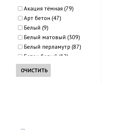
Акация тёмная (79)
Арт бетон (47)
Белый (9)
Белый матовый (309)
Белый перламутр (87)
Бетон белый (12)
Бетон светлый (40)
ОЧИСТИТЬ
Бетон серый (40)
Браун (15)
Венге (218)
ХОТИТЕ БЫТЬ В КУРСЕ 
Венге панга (15)
Подпишитесь на рассылку и получите каталог беспла
Венге Танзания (2)
Венге шоколадный (9)