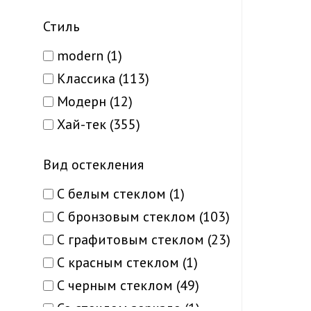
Parma (10)
Шпон (22)
Стиль
Piano Deluxe (3)
Экошпон (263)
Plato (24)
modern (1)
Эмаль (60)
Porto (14)
Классика (113)
Porto Combi Colore (5)
Модерн (12)
Porto Combi Deluxe (2)
Хай-тек (355)
Porto Deluxe (3)
Вид остекления
Prisma (2)
Royal (2)
С белым стеклом (1)
Sanremo (1)
С бронзовым стеклом (103)
Scalea (4)
С графитовым стеклом (23)
Siena (6)
С красным стеклом (1)
Style (24)
С черным стеклом (49)
Tetra (15)
Со стеклом зеркало (1)