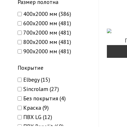
Diamond (8)
Размер полотна
Fresca (14)
400х2000 мм (386)
Gamma (1)
600х2000 мм (481)
Liberta (7)
700х2000 мм (481)
Loft (14)
800х2000 мм (481)
Loft Plato (1)
900х2000 мм (481)
Lux (9)
Milano (9)
Покрытие
Millenium (77)
Elbegy (15)
Modern (21)
Sincrolam (27)
Napoli (4)
Без покрытия (4)
Oristano (6)
Краска (9)
Paint (9)
ПВХ LG (12)
Palermo (2)
ПВХ Renolit (69)