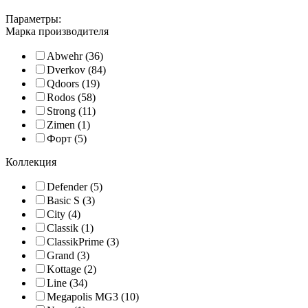
Параметры:
Марка производителя
Abwehr (36)
Dverkov (84)
Qdoors (19)
Rodos (58)
Strong (11)
Zimen (1)
Форт (5)
Коллекция
Defender (5)
Basic S (3)
City (4)
Classik (1)
ClassikPrime (3)
Grand (3)
Kottage (2)
Line (34)
Megapolis MG3 (10)