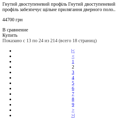
Гнутий двоступеневий профіль Гнутий двоступеневий
профіль забезпечує щільне прилягання дверного поло..
44700 грн
В сравнение
Купить
Показано с 13 по 24 из 214 (всего 18 страниц)
|<
<
1
2
3
4
5
6
7
8
9
>
>|